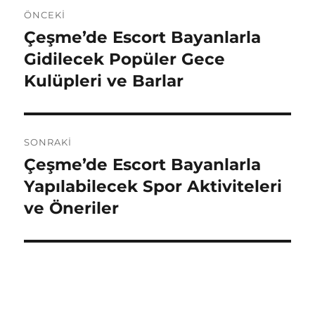
Yazı
ÖNCEKI
gezinmesi
Çeşme’de Escort Bayanlarla
Önceki
yazı:
Gidilecek Popüler Gece
Kulüpleri ve Barlar
SONRAKI
Çeşme’de Escort Bayanlarla
Sonraki
yazı:
Yapılabilecek Spor Aktiviteleri
ve Öneriler