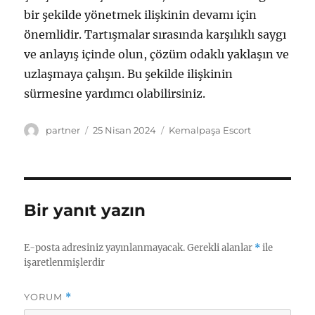
bir şekilde yönetmek ilişkinin devamı için
önemlidir. Tartışmalar sırasında karşılıklı saygı
ve anlayış içinde olun, çözüm odaklı yaklaşın ve
uzlaşmaya çalışın. Bu şekilde ilişkinin
sürmesine yardımcı olabilirsiniz.
Yazar
Yayın
Kategoriler
partner
25 Nisan 2024
Kemalpaşa Escort
tarihi
Bir yanıt yazın
E-posta adresiniz yayınlanmayacak.
Gerekli alanlar
*
ile
işaretlenmişlerdir
YORUM
*