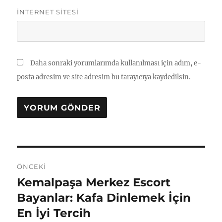
İNTERNET SITESI
Daha sonraki yorumlarımda kullanılması için adım, e-
posta adresim ve site adresim bu tarayıcıya kaydedilsin.
Yazı
ÖNCEKI
gezinmesi
Kemalpaşa Merkez Escort
Önceki
yazı:
Bayanlar: Kafa Dinlemek İçin
En İyi Tercih