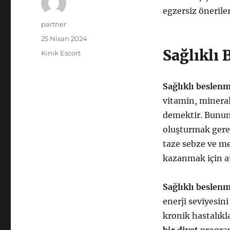
egzersiz öneriler
Yazar
partner
Yayın
25 Nisan 2024
tarihi
Sağlıklı 
Kategoriler
Kınık Escort
Sağlıklı beslenm
vitamin, mineral
demektir. Bunun 
oluşturmak gere
taze sebze ve me
kazanmak için at
Sağlıklı beslen
enerji seviyesin
kronik hastalıkl