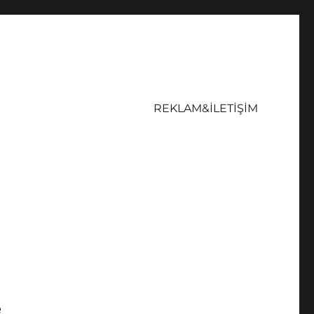
REKLAM&İLETİŞİM
e