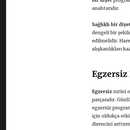
bir diyet
program
anahtarıdır.
Sağlıklı bir diye
dengeli bir şeki
edilmelidir. Hare
alışkanlıkları ka
Egzersiz
Egzersiz
rutini 
parçasıdır. Gün
egzersiz program
için oldukça etk
direncini arttır