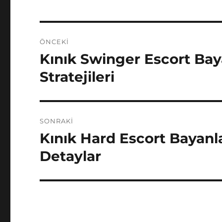
Yazı
ÖNCEKI
gezinmesi
Kınık Swinger Escort Baya
Önceki
yazı:
Stratejileri
SONRAKI
Kınık Hard Escort Bayanl
Sonraki
yazı:
Detaylar