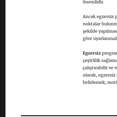
önemlidir.
Ancak egzersiz 
noktalar bulunma
şekilde yapılmas
göre uyarlanmalı
Egzersiz
program
çeşitlilik sağla
çalıştırabilir ve
olarak, egzersiz
belirlemek, mot