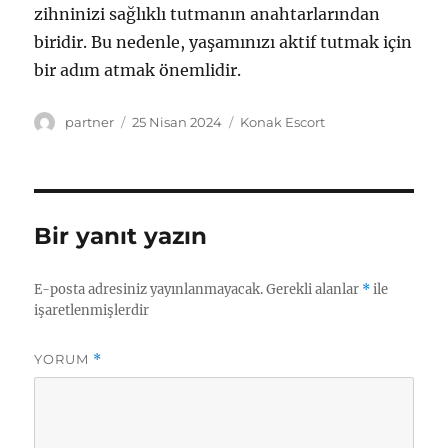
zihninizi sağlıklı tutmanın anahtarlarından
biridir. Bu nedenle, yaşamınızı aktif tutmak için
bir adım atmak önemlidir.
Yazar
Yayın
Kategoriler
partner
25 Nisan 2024
Konak Escort
tarihi
Bir yanıt yazın
E-posta adresiniz yayınlanmayacak.
Gerekli alanlar
*
ile
işaretlenmişlerdir
YORUM
*