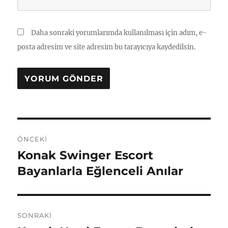
Daha sonraki yorumlarımda kullanılması için adım, e-
posta adresim ve site adresim bu tarayıcıya kaydedilsin.
Yazı
ÖNCEKI
gezinmesi
Konak Swinger Escort
Önceki
yazı:
Bayanlarla Eğlenceli Anılar
SONRAKI